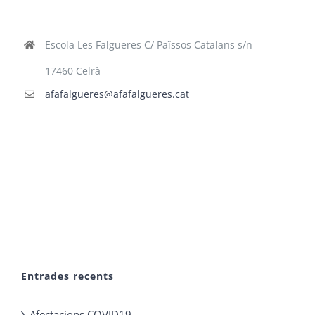
Escola Les Falgueres C/ Païssos Catalans s/n
17460 Celrà
afafalgueres@afafalgueres.cat
Entrades recents
Afectacions COVID19