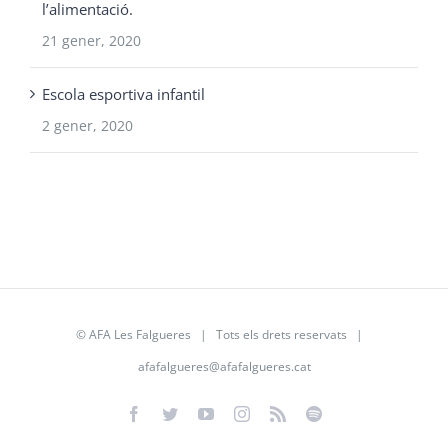
l’alimentació.
21 gener, 2020
Escola esportiva infantil
2 gener, 2020
©
AFA Les Falgueres
| Tots els drets reservats |
afafalgueres@afafalgueres.cat
Facebook
Twitter
YouTube
Instagram
Rss
Spotify