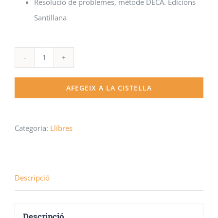
Resolució de problemes, mètode DECA. Edicions
Santillana
quantitat
de
AFEGEIX A LA CISTELLA
5è
Curs
-
Categoria:
Llibres
ESSENTIAL
OPEN
UP
Descripció
5
i
Descripció