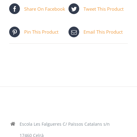
Share On Facebook
Tweet This Product
Pin This Product
Email This Product
Escola Les Falgueres C/ Païssos Catalans s/n
17460 Celrà