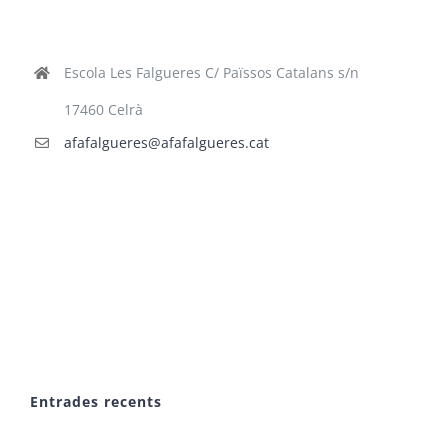
Escola Les Falgueres C/ Païssos Catalans s/n
17460 Celrà
afafalgueres@afafalgueres.cat
Entrades recents