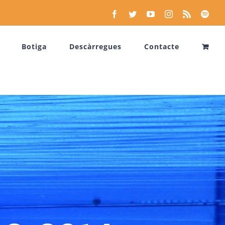
Facebook
Twitter
YouTube
Instagram
Rss
Spoti
Botiga
Descàrregues
Contacte