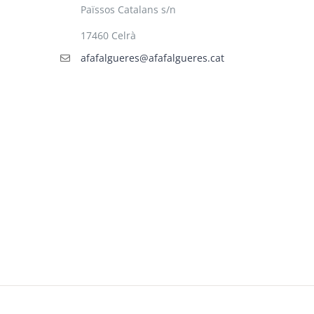
Païssos Catalans s/n
17460 Celrà
afafalgueres@afafalgueres.cat