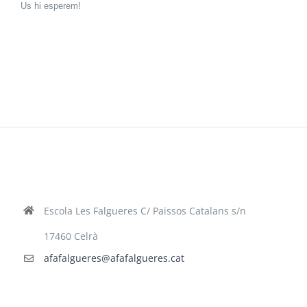
Us hi esperem!
Escola Les Falgueres C/ Païssos Catalans s/n
17460 Celrà
afafalgueres@afafalgueres.cat