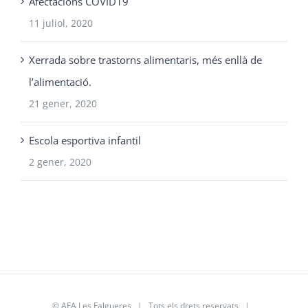
Afectacions COVID19
11 juliol, 2020
Xerrada sobre trastorns alimentaris, més enllà de
l’alimentació.
21 gener, 2020
Escola esportiva infantil
2 gener, 2020
©
AFA Les Falgueres
| Tots els drets reservats |