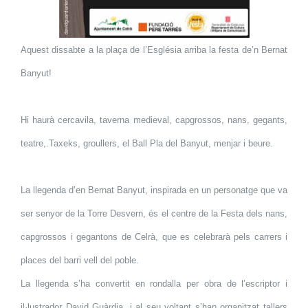
Aquest dissabte a la plaça de l’Església arriba la festa de’n Bernat
Banyut!
Hi haurà cercavila, taverna medieval, capgrossos, nans, gegants,
teatre,.Taxeks, groullers, el Ball Pla del Banyut, menjar i beure.
La llegenda d’en Bernat Banyut, inspirada en un personatge que va
ser senyor de la Torre Desvern, és el centre de la Festa dels nans,
capgrossos i gegantons de Celrà, que es celebrarà pels carrers i
places del barri vell del poble.
La llegenda s’ha convertit en rondalla per obra de l’escriptor i
il·lustrador David Guàrdia, i al seu voltant s’han organitzat tallers