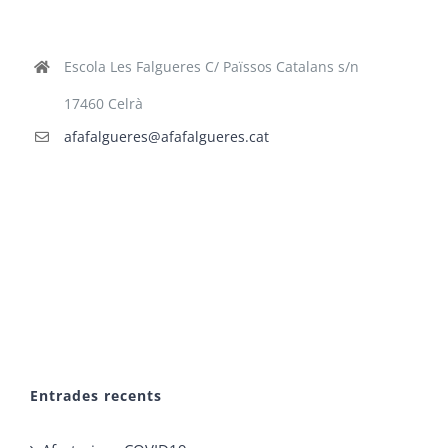
Escola Les Falgueres C/ Païssos Catalans s/n
17460 Celrà
afafalgueres@afafalgueres.cat
Entrades recents