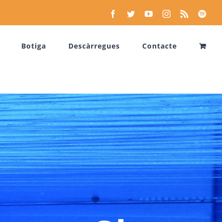
Facebook
Twitter
YouTube
Instagram
Rss
Spoti
Botiga
Descàrregues
Contacte