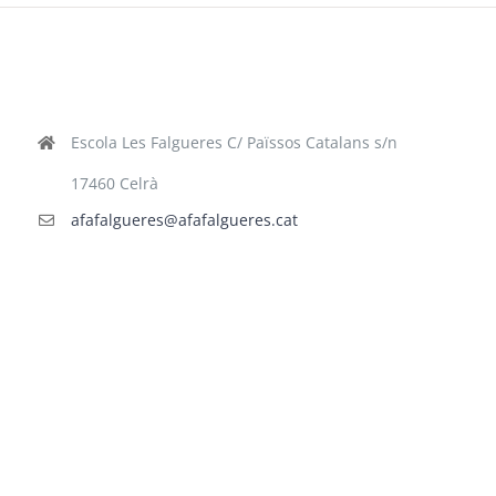
Escola Les Falgueres C/ Païssos Catalans s/n
17460 Celrà
afafalgueres@afafalgueres.cat