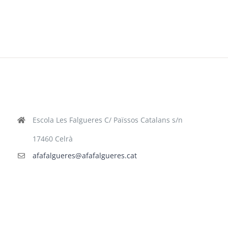
Escola Les Falgueres C/ Païssos Catalans s/n
17460 Celrà
afafalgueres@afafalgueres.cat