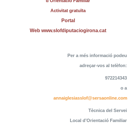
d’Orientació Familiar
Activitat gratuïta
Portal
Web www.slofdiputaciogirona.cat
Per a més informació podeu
adreçar-vos al telèfon:
972214343
o a
annaiglesiasslof@sersaonline.com
Tècnica del Servei
Local d’Orientació Familiar